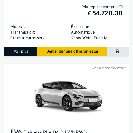
Prix reprise comprise**:
€ 54.720,00
Moteur:
Électrique
Transmission:
Automatique
Couleur carrosserie:
Snow White Pearl M
Voir plus
Demander une offre/un essai
Photo à titre d’illustration
EV6
Business Plus 84,0 kWh RWD