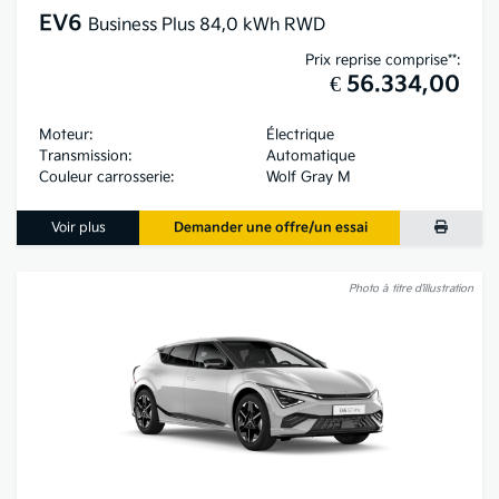
EV6
Business Plus 84,0 kWh RWD
Prix reprise comprise**:
€ 56.334,00
Moteur:
Électrique
Transmission:
Automatique
Couleur carrosserie:
Wolf Gray M
Voir plus
Demander une offre/un essai
Photo à titre d’illustration