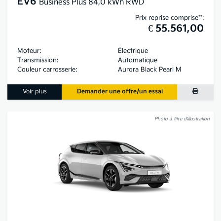
EV6
Business Plus 84,0 kWh RWD
Prix reprise comprise**:
€ 55.561,00
Moteur:
Électrique
Transmission:
Automatique
Couleur carrosserie:
Aurora Black Pearl M
Voir plus
Demander une offre/un essai
Photo à titre d’illustration