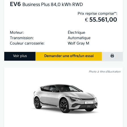
EV6
Business Plus 84,0 kWh RWD
Prix reprise comprise**:
€ 55.561,00
Moteur:
Électrique
Transmission:
Automatique
Couleur carrosserie:
Wolf Gray M
Voir plus
Demander une offre/un essai
Photo à titre d’illustration