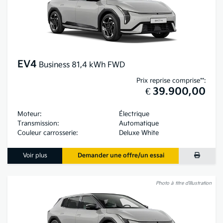
EV4
Business 81,4 kWh FWD
Prix reprise comprise**:
€ 39.900,00
Moteur:
Électrique
Transmission:
Automatique
Couleur carrosserie:
Deluxe White
Voir plus
Demander une offre/un essai
Photo à titre d’illustration