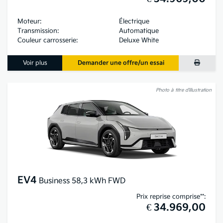
Moteur:
Électrique
Transmission:
Automatique
Couleur carrosserie:
Deluxe White
Voir plus
Demander une offre/un essai
Photo à titre d’illustration
EV4
Business 58,3 kWh FWD
Prix reprise comprise**:
€ 34.969,00