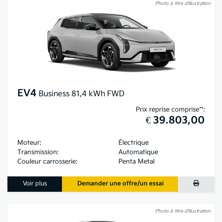
Photo à titre d’illustration
EV4
Business 81,4 kWh FWD
Prix reprise comprise**:
€ 39.803,00
Moteur:
Électrique
Transmission:
Automatique
Couleur carrosserie:
Penta Metal
Voir plus
Demander une offre/un essai
Photo à titre d’illustration