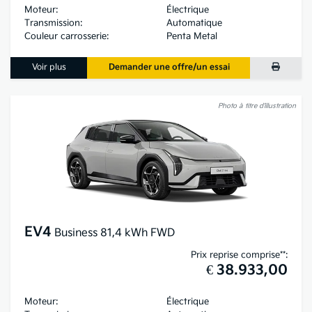
Moteur:
Électrique
Transmission:
Automatique
Couleur carrosserie:
Penta Metal
Voir plus
Demander une offre/un essai
Photo à titre d’illustration
EV4
Business 81,4 kWh FWD
Prix reprise comprise**:
€ 38.933,00
Moteur:
Électrique