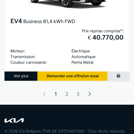
EV4
Business 81,4 kWh FWD
Prix reprise comprise**:
€ 40.770,00
Moteur:
Électrique
Transmission:
Automatique
Couleur carrosserie:
Penta Metal
Voir plus
Demander une offre/un essai
1
2
3
© 2026 Kia Belgium (TVA BE 0477.443.106) - Tous droits réservés.