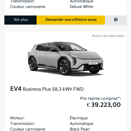
Transmission:
Automatique
Couleur carrosserie:
Deluxe White
Voir plus
Demander une offre/un essai
Photo à titre d’illustration
EV4
Business Plus 58,3 kWh FWD
Prix reprise comprise**:
€ 39.223,00
Moteur:
Électrique
Transmission:
Automatique
Couleur carrosserie:
Black Pearl