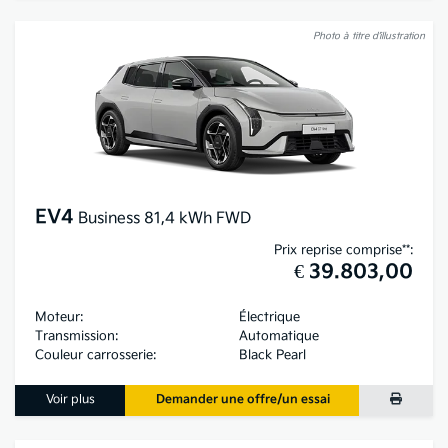
Photo à titre d’illustration
EV4
Business 81,4 kWh FWD
Prix reprise comprise**:
€ 39.803,00
Moteur:
Électrique
Transmission:
Automatique
Couleur carrosserie:
Black Pearl
Voir plus
Demander une offre/un essai