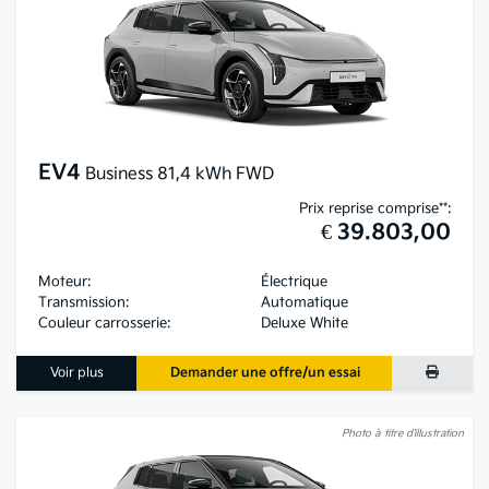
EV4
Business 81,4 kWh FWD
Prix reprise comprise**:
€ 39.803,00
Moteur:
Électrique
Transmission:
Automatique
Couleur carrosserie:
Deluxe White
Voir plus
Demander une offre/un essai
Photo à titre d’illustration