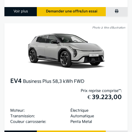
Voir plus
Demander une offre/un essai
Photo à titre d’illustration
EV4
Business Plus 58,3 kWh FWD
Prix reprise comprise**:
€ 39.223,00
Moteur:
Électrique
Transmission:
Automatique
Couleur carrosserie:
Penta Metal