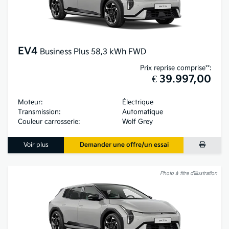
EV4
Business Plus 58,3 kWh FWD
Prix reprise comprise**:
€ 39.997,00
Moteur:
Électrique
Transmission:
Automatique
Couleur carrosserie:
Wolf Grey
Voir plus
Demander une offre/un essai
Photo à titre d’illustration