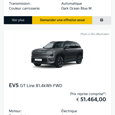
Transmission:
Automatique
Couleur carrosserie:
Dark Ocean Blue M
Voir plus
Demander une offre/un essai
Photo à titre d’illustration
EV5
GT Line 81.4kWh FWD
Prix reprise comprise**:
€ 51.464,00
Moteur:
Électrique