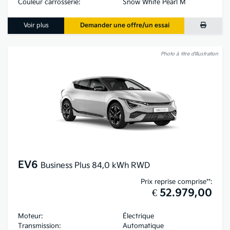
Couleur carrosserie:
Snow White Pearl M
Voir plus
Demander une offre/un essai
Photo à titre d’illustration
EV6
Business Plus 84,0 kWh RWD
Prix reprise comprise**:
€ 52.979,00
Moteur:
Électrique
Transmission:
Automatique