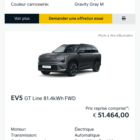
Couleur carrosserie:
Gravity Gray M
Voir plus
Demander une offre/un essai
Photo à titre d’illustration
EV5
GT Line 81.4kWh FWD
Prix reprise comprise**:
€ 51.464,00
Moteur:
Électrique
Transmission:
Automatique