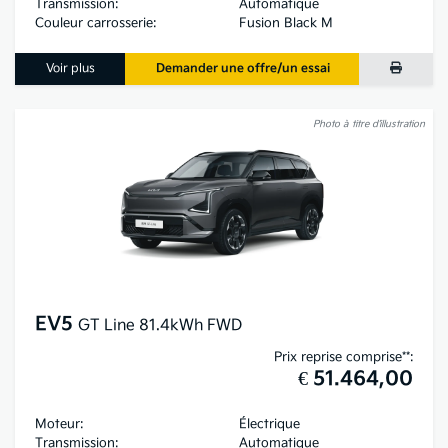
Transmission:
Automatique
Couleur carrosserie:
Fusion Black M
Voir plus
Demander une offre/un essai
Photo à titre d’illustration
EV5
GT Line 81.4kWh FWD
Prix reprise comprise**:
€ 51.464,00
Moteur:
Électrique
Transmission:
Automatique