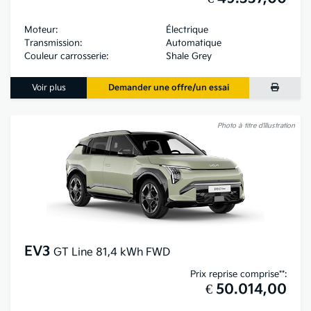
Moteur:
Électrique
Transmission:
Automatique
Couleur carrosserie:
Shale Grey
Voir plus
Demander une offre/un essai
Photo à titre d’illustration
EV3
GT Line 81,4 kWh FWD
Prix reprise comprise**:
€ 50.014,00