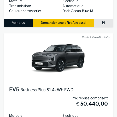
Moteur:
Électrique
Transmission:
Automatique
Couleur carrosserie:
Dark Ocean Blue M
Voir plus
Demander une offre/un essai
Photo à titre d’illustration
EV5
Business Plus 81.4kWh FWD
Prix reprise comprise**:
€ 50.440,00
Moteur:
Électrique