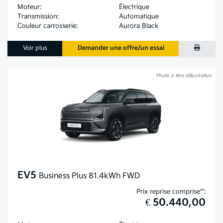
Moteur:
Électrique
Transmission:
Automatique
Couleur carrosserie:
Aurora Black
Voir plus
Demander une offre/un essai
Photo à titre d’illustration
EV5
Business Plus 81.4kWh FWD
Prix reprise comprise**:
€ 50.440,00