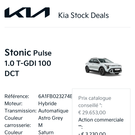
Kia Stock Deals
Stonic
Pulse
1.0 T-GDI 100
DCT
Référence:
6A1FB023274ED
Prix catalogue
Moteur:
Hybride
conseillé *:
Transmission:
Automatique
€ 29.653,00
Couleur
Astro Grey
Action commerciale
carrosserie:
M
**:
Couleur
Saturn
- € 3.230,00