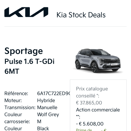
Kia Stock Deals
Sportage
Pulse 1.6 T-GDi
6MT
Prix catalogue
Référence:
6A17C722ED9CA
conseillé *:
Moteur:
Hybride
€ 37.865,00
Transmission:
Manuelle
Action commerciale
Couleur
Wolf Grey
**:
carrosserie:
M
- € 5.608,00
Couleur
Black
Prime de