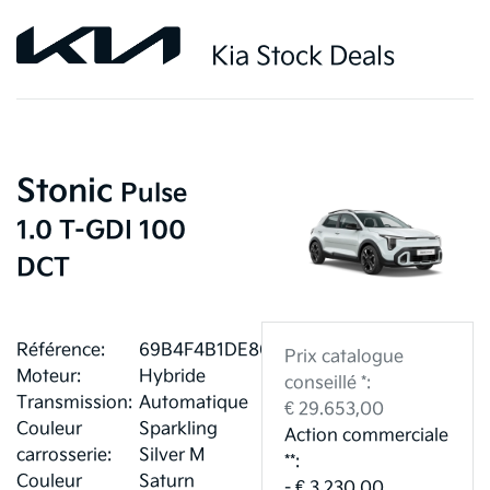
Kia Stock Deals
Stonic
Pulse
1.0 T-GDI 100
DCT
Référence:
69B4F4B1DE801
Prix catalogue
Moteur:
Hybride
conseillé *:
Transmission:
Automatique
€ 29.653,00
Couleur
Sparkling
Action commerciale
carrosserie:
Silver M
**:
Couleur
Saturn
- € 3.230,00