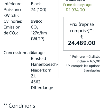
intérieure:
Black
Prime de recyclage
Puissance
74 (100)
- € 1.934,00
kW (ch):
Cylindrée:
998cc
Prix (reprise
Émission
CO
2
comprise)**:
de CO
:
127g/km
2
€
(WLTP)
24.489,00
Concessionnaire:
Garage
* Peinture métallisée
Binsfeld
inclue: € 677,00
Hanenboesch-
* Y compris les options
Niederkorn
éventuelles
Z.I.
4562
Differdange
** Conditions