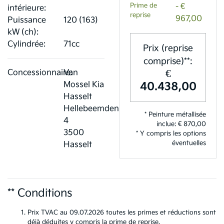
Prime de
- €
intérieure:
reprise
967,00
Puissance
120 (163)
kW (ch):
Cylindrée:
71cc
Prix (reprise
comprise)**:
€
Concessionnaire:
Van
40.438,00
Mossel Kia
Hasselt
Hellebeemden
* Peinture métallisée
4
inclue: € 870,00
3500
* Y compris les options
éventuelles
Hasselt
** Conditions
Prix TVAC au 09.07.2026 toutes les primes et réductions sont
déjà déduites y compris la prime de reprise.