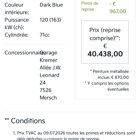
Prime de
- €
Couleur
Dark Blue
reprise
967,00
intérieure:
Puissance
120 (163)
kW (ch):
Prix (reprise
Cylindrée:
71cc
comprise)**:
€
40.438,00
Concessionnaire:
Garage
Kremer
Allée J.W.
* Peinture métallisée
Leonard
inclue: € 870,00
24
* Y compris les options
éventuelles
7526
Mersch
** Conditions
Prix TVAC au 09.07.2026 toutes les primes et réductions sont
déjà déduites y compris la prime de reprise.