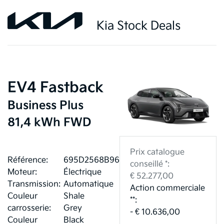
Kia Stock Deals
EV4 Fastback
Business Plus
81,4 kWh FWD
Prix catalogue
Référence:
695D2568B966F
conseillé *:
Moteur:
Électrique
€ 52.277,00
Transmission:
Automatique
Action commerciale
Couleur
Shale
**:
carrosserie:
Grey
- € 10.636,00
Couleur
Black