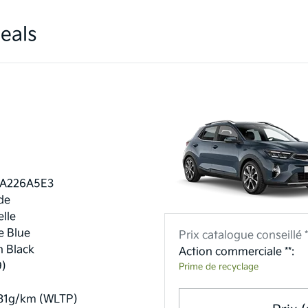
eals
1A226A5E3
de
lle
 Blue
Prix catalogue conseillé *
n Black
Action commerciale **:
9)
Prime de recyclage
31g/km (WLTP)