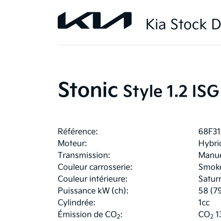
Kia Stock D
Stonic
Style 1.2 ISG
Référence:
68F3
Moteur:
Hybri
Transmission:
Manue
Couleur carrosserie:
Smoke
Couleur intérieure:
Satur
Puissance kW (ch):
58 (7
Cylindrée:
1cc
Émission de CO
:
CO
1
2
2