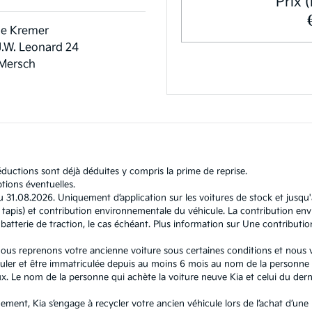
Prix (
e Kremer
J.W. Leonard 24
Mersch
ductions sont déjà déduites y compris la prime de reprise.
tions éventuelles.
u 31.08.2026. Uniquement d’application sur les voitures de stock et jusqu
l et tapis) et contribution environnementale du véhicule. La contribution
atterie de traction, le cas échéant. Plus information sur
Une contributio
, nous reprenons votre ancienne voiture sous certaines conditions et nous
ouler et être immatriculée depuis au moins 6 mois au nom de la personne q
 Le nom de la personne qui achète la voiture neuve Kia et celui du dernie
nement, Kia s’engage à recycler votre ancien véhicule lors de l’achat d’un