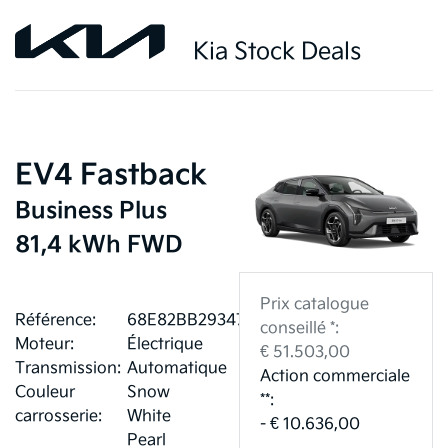
Kia Stock Deals
EV4 Fastback
Business Plus
81,4 kWh FWD
Prix catalogue
Référence:
68E82BB293473
conseillé *:
Moteur:
Électrique
€ 51.503,00
Transmission:
Automatique
Action commerciale
Couleur
Snow
**:
carrosserie:
White
- € 10.636,00
Pearl